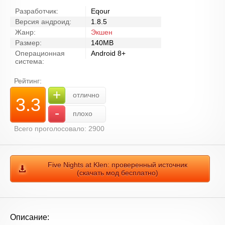
Разработчик:
Eqour
Версия андроид:
1.8.5
Жанр:
Экшен
Размер:
140MB
Операционная
Android 8+
система:
Рейтинг:
+
отлично
3.3
-
плохо
Всего проголосовало: 2900
Five Nights at Klen: проверенный источник
(скачать мод бесплатно)
Описание: