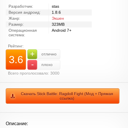
Разработчик:
stas
Версия андроид:
1.8.6
Жанр:
Экшен
Размер:
323MB
Операционная
Android 7+
система:
Рейтинг:
+
отлично
3.6
-
плохо
Всего проголосовало: 3000
Скачать Stick Battle: Ragdoll Fight (Мод + Прямая
ссылка)
Описание: