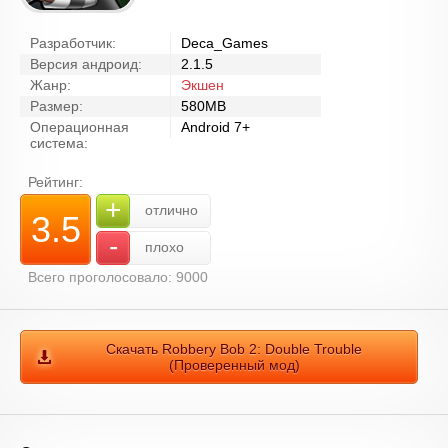
Разработчик:
Deca_Games
Версия андроид:
2.1.5
Жанр:
Экшен
Размер:
580MB
Операционная
Android 7+
система:
Рейтинг:
+
отлично
3.5
-
плохо
Всего проголосовало: 9000
Скачать Robbery Bob 2: Double Trouble
(Проверенный мод)