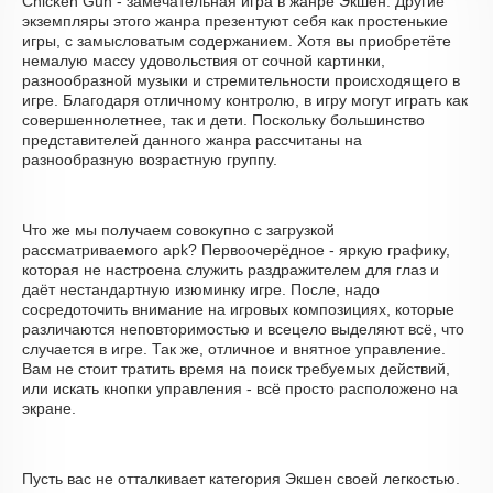
Chicken Gun - замечательная игра в жанре Экшен. Другие
экземпляры этого жанра презентуют себя как простенькие
игры, с замысловатым содержанием. Хотя вы приобретёте
немалую массу удовольствия от сочной картинки,
разнообразной музыки и стремительности происходящего в
игре. Благодаря отличному контролю, в игру могут играть как
совершеннолетнее, так и дети. Поскольку большинство
представителей данного жанра рассчитаны на
разнообразную возрастную группу.
Что же мы получаем совокупно с загрузкой
рассматриваемого apk? Первоочерёдное - яркую графику,
которая не настроена служить раздражителем для глаз и
даёт нестандартную изюминку игре. После, надо
сосредоточить внимание на игровых композициях, которые
различаются неповторимостью и всецело выделяют всё, что
случается в игре. Так же, отличное и внятное управление.
Вам не стоит тратить время на поиск требуемых действий,
или искать кнопки управления - всё просто расположено на
экране.
Пусть вас не отталкивает категория Экшен своей легкостью.