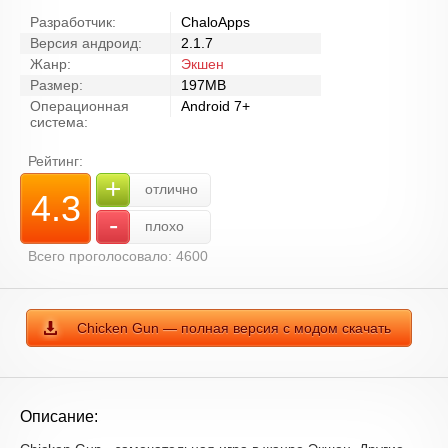
Разработчик:
ChaloApps
Версия андроид:
2.1.7
Жанр:
Экшен
Размер:
197MB
Операционная
Android 7+
система:
Рейтинг:
+
отлично
4.3
-
плохо
Всего проголосовало: 4600
Chicken Gun — полная версия с модом скачать
Описание: