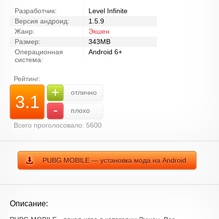
Разработчик:
Level Infinite
Версия андроид:
1.5.9
Жанр:
Экшен
Размер:
343MB
Операционная
Android 6+
система:
Рейтинг:
+
отлично
3.1
-
плохо
Всего проголосовало: 5600
PUBG MOBILE — установка мода на Android
Описание: