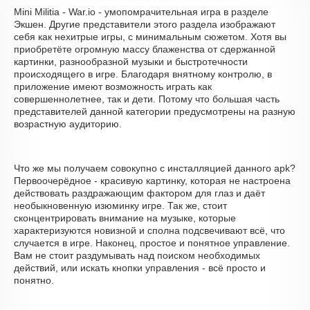
Mini Militia - War.io - умопомрачительная игра в разделе
Экшен. Другие представители этого раздела изображают
себя как нехитрые игры, с минимальным сюжетом. Хотя вы
приобретёте огромную массу блаженства от сдержанной
картинки, разнообразной музыки и быстротечности
происходящего в игре. Благодаря внятному контролю, в
приложение имеют возможность играть как
совершеннолетнее, так и дети. Потому что большая часть
представителей данной категории предусмотрены на разную
возрастную аудиторию.
Что же мы получаем совокупно с инсталляцией данного apk?
Первоочерёдное - красивую картинку, которая не настроена
действовать раздражающим фактором для глаз и даёт
необыкновенную изюминку игре. Так же, стоит
сконцентрировать внимание на музыке, которые
характеризуются новизной и сполна подсвечивают всё, что
случается в игре. Наконец, простое и понятное управление.
Вам не стоит раздумывать над поиском необходимых
действий, или искать кнопки управления - всё просто и
понятно.