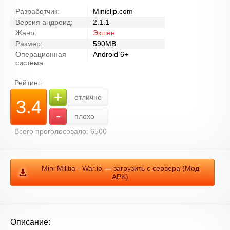
Разработчик:
Miniclip.com
Версия андроид:
2.1.1
Жанр:
Экшен
Размер:
590MB
Операционная
Android 6+
система:
Рейтинг:
+
отлично
3.4
-
плохо
Всего проголосовало: 6500
Mini Militia - War.io — загрузить с сервера (Мод
APK)
Описание: