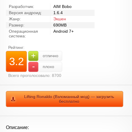
Разработчик:
AIM Bobo
Версия андроид:
1.6.4
Жанр:
Экшен
Размер:
690MB
Операционная
Android 7+
система:
Рейтинг:
+
отлично
3.2
-
плохо
Всего проголосовало: 8700
Lifting Ronaldo (Взломанный мод) — загрузить
бесплатно
Описание: