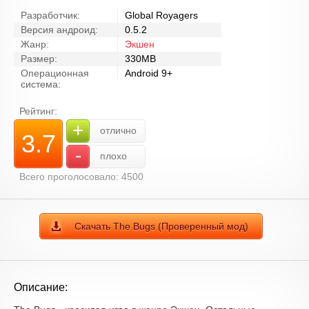
Разработчик:
Global Royagers
Версия андроид:
0.5.2
Жанр:
Экшен
Размер:
330MB
Операционная
Android 9+
система:
Рейтинг:
+
отлично
3.7
-
плохо
Всего проголосовало: 4500
Скачать The Bugs (Проверенный мод)
Описание: