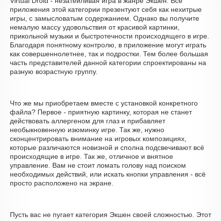
Virtual Droid - незатейливая игра в жанре Экшен. Все
приложения этой категории презентуют себя как нехитрые
игры, с замысловатым содержанием. Однако вы получите
немалую массу удовольствия от красивой картинки,
прикольной музыки и быстротечности происходящего в игре.
Благодаря понятному контролю, в приложение могут играть
как совершеннолетнее, так и подростки. Тем более большая
часть представителей данной категории спроектированы на
разную возрастную группу.
Что же мы приобретаем вместе с установкой конкретного
файла? Первое - приятную картинку, которая не станет
действовать аллергеном для глаз и прибавляет
необыкновенную изюминку игре. Так же, нужно
сконцентрировать внимание на игровых композициях,
которые различаются новизной и сполна подсвечивают всё
происходящие в игре. Так же, отличное и внятное
управление. Вам не стоит ломать голову над поиском
необходимых действий, или искать кнопки управления - всё
просто расположено на экране.
Пусть вас не пугает категория Экшен своей сложностью. Этот