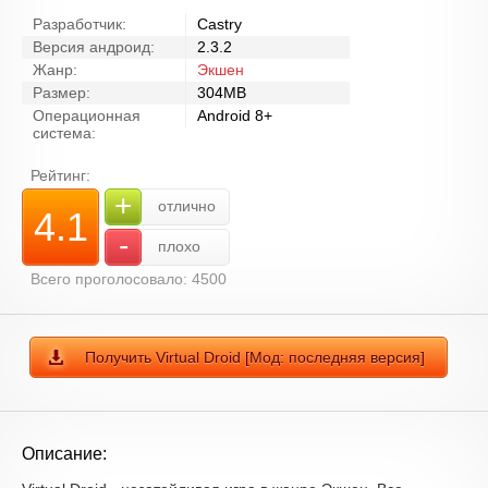
Разработчик:
Castry
Версия андроид:
2.3.2
Жанр:
Экшен
Размер:
304MB
Операционная
Android 8+
система:
Рейтинг:
+
отлично
4.1
-
плохо
Всего проголосовало: 4500
Получить Virtual Droid [Мод: последняя версия]
Описание: