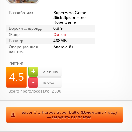
Разработчик:
SuperHero Game
Stick Spider Hero
Rope Game
Версия андроид:
0.8.9
Жанр:
Экшен
Размер:
468MB
Операционная
Android 8+
система:
Рейтинг:
+
отлично
4.5
-
плохо
Всего проголосовало: 2500
Super City Heroes:Super Battle (Взломанный мод)
— загрузить бесплатно