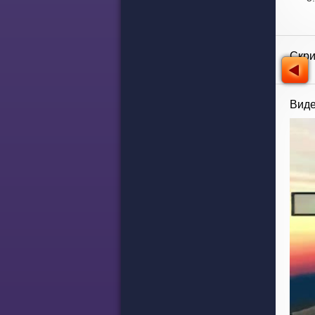
Скр
Виде