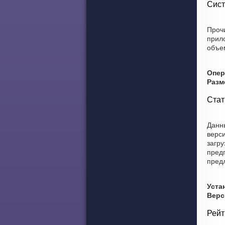
Сист
Прочи
прил
объем
Опер
Разм
Стат
Данны
верси
загру
предп
пред
Уста
Верс
Рейт