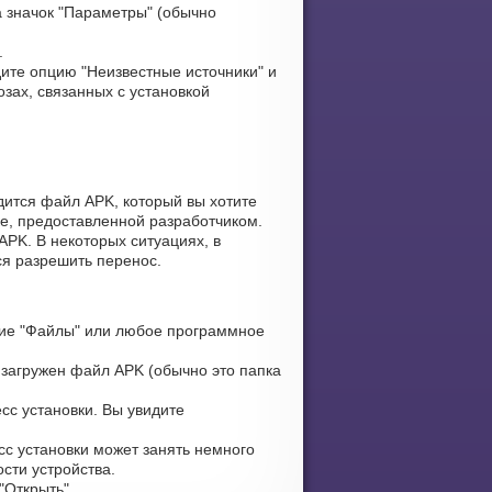
 значок "Параметры" (обычно
.
ите опцию "Неизвестные источники" и
зах, связанных с установкой
дится файл APK, который вы хотите
ке, предоставленной разработчиком.
PK. В некоторых ситуациях, в
ся разрешить перенос.
ие "Файлы" или любое программное
 загружен файл APK (обычно это папка
сс установки. Вы увидите
сс установки может занять немного
сти устройства.
Открыть".