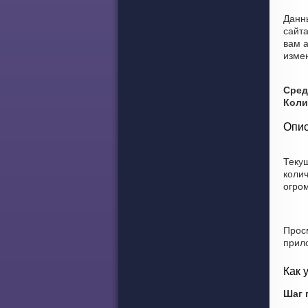
Данны
сайт
вам а
изме
Сред
Коли
Опис
Теку
коли
огро
Прос
прил
Как 
Шаг 