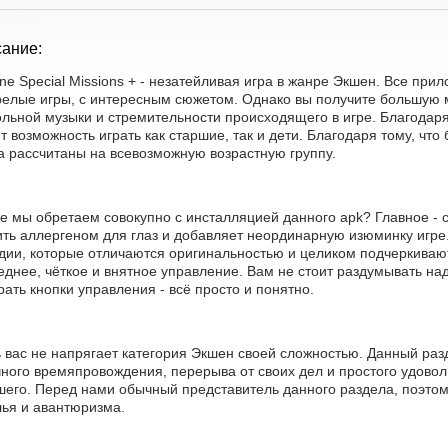
ание:
e Special Missions + - незатейливая игра в жанре Экшен. Все при
зрелые игры, с интересным сюжетом. Однако вы получите большую м
ольной музыки и стремительности происходящего в игре. Благодар
 возможность играть как старшие, так и дети. Благодаря тому, чт
а рассчитаны на всевозможную возрастную группу.
е мы обретаем совокупно с инсталляцией данного apk? Главное - с
ить аллергеном для глаз и добавляет неординарную изюминку игре
ии, которые отличаются оригинальностью и целиком подчеркивают 
днее, чёткое и внятное управление. Вам не стоит раздумывать на
ать кнопки управления - всё просто и понятно.
ь вас не напрягает категория Экшен своей сложностью. Данный ра
ного времяпровождения, перерыва от своих дел и простого удоволь
шего. Перед нами обычный представитель данного раздела, поэтом
лья и авантюризма.