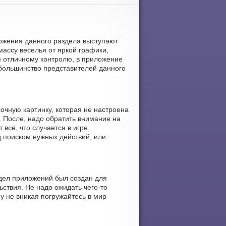
ложения данного раздела выступают
ассу веселья от яркой графики,
я отличному контролю, в приложение
о большинство представителей данного
очную картинку, которая не настроена
. После, надо обратить внимание на
всё, что случается в игре.
д поиском нужных действий, или
здел приложений был создан для
ствия. Не надо ожидать чего-то
у не вникая погружайтесь в мир