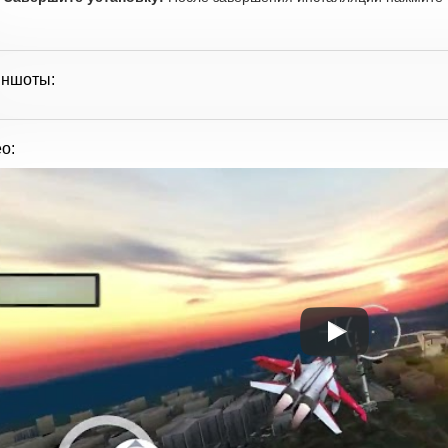
иншоты:
о: