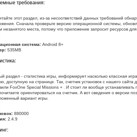
емные требования:
тайте этот раздел, из-за несоответствий данных требований обна
ожения. Сначала проверьте версию операционной системы, обновл
 незанятого места, потому что приложение запросит ресурсов для
ационная система:
Android 8+
ер:
535MB
истика:
й раздел - статистика игры, информирует насколько классная игра
ю, доступную на странице. Так, счетчик установок с нашего сайта д
зили FoxOne Special Missions + . И стоит ли вообще устанавливат
очитаете ориентироваться на счетчик. А вот сведения о версии по
ложенный вариант игры.
новок:
880000
ия:
2.4.9
инг: