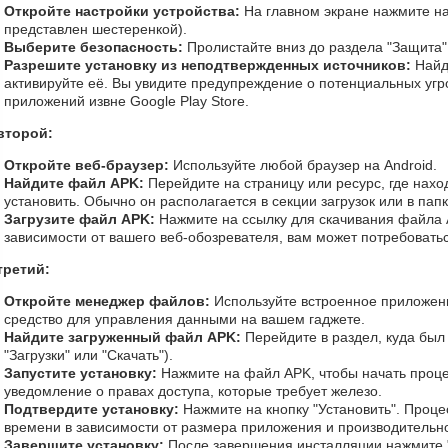
Откройте настройки устройства:
На главном экране нажмите на
представлен шестеренкой).
Выберите безопасность:
Пролистайте вниз до раздела "Защита"
Разрешите установку из неподтвержденных источников:
Найд
активируйте её. Вы увидите предупреждение о потенциальных угро
приложений извне Google Play Store.
второй:
Откройте веб-браузер:
Используйте любой браузер на Android.
Найдите файл APK:
Перейдите на страницу или ресурс, где нахо
установить. Обычно он располагается в секции загрузок или в пап
Загрузите файл APK:
Нажмите на ссылку для скачивания файла A
зависимости от вашего веб-обозревателя, вам может потребовать
третий:
Откройте менеджер файлов:
Используйте встроенное приложен
средство для управления данными на вашем гаджете.
Найдите загруженный файл APK:
Перейдите в раздел, куда был
"Загрузки" или "Скачать").
Запустите установку:
Нажмите на файл APK, чтобы начать проце
уведомление о правах доступа, которые требует железо.
Подтвердите установку:
Нажмите на кнопку "Установить". Проце
времени в зависимости от размера приложения и производительно
Завершите установку:
После завершения инсталляции нажмите "