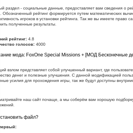
й раздел - социальные данные, предоставляет вам сведения о рей
а. Обозначенный рейтинг формируется путем математических вычис
ктивность игроков в установки рейтинга. Так же вы имеете право с
нить полученные результаты.
ний рейтинг:
4.8
чество голосов:
4000
ание мода: FoxOne Special Missions + [МОД Бесконечные де
щий взлом представляет собой улучшенный вариант, где пользова
чество денег и полезные улучшения. С данной модификацией польз
мные усилия для прохождения игры, так же будут доступны внутри
матривайте наш сайт почаще, а мы соберём вам хорошую подборк
ожений.
установить файл?
первый: