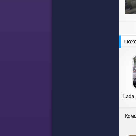
Пох
Lada 
Комм