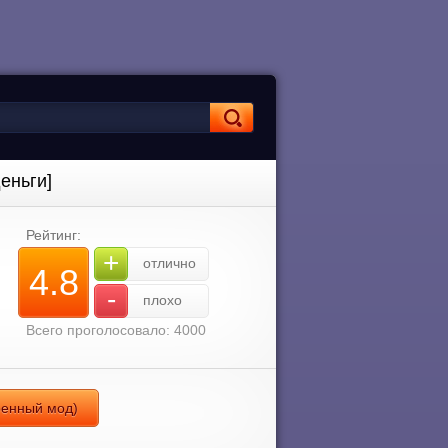
еньги]
Рейтинг:
+
отлично
4.8
-
плохо
Всего проголосовало: 4000
ренный мод)