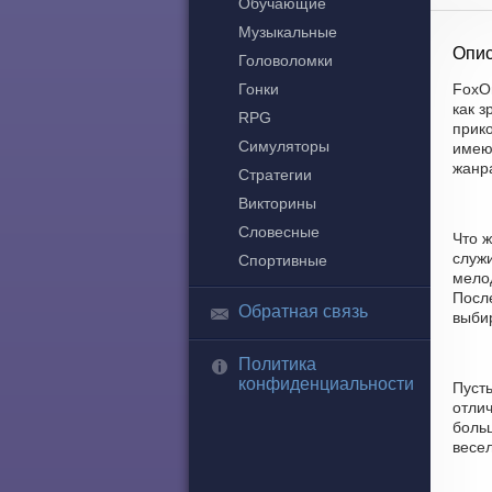
Обучающие
Музыкальные
Опис
Головоломки
Гонки
FoxOn
как 
RPG
прик
Симуляторы
имеют
жанр
Стратегии
Викторины
Словесные
Что ж
служ
Спортивные
мелод
После
Обратная связь
выбир
Политика
конфиденциальности
Пуст
отлич
боль
весе