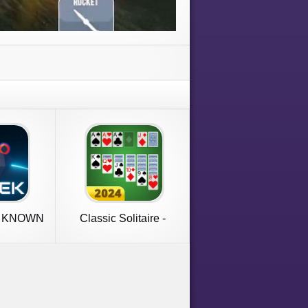
 KNOWN
Classic Solitaire -
Klondike