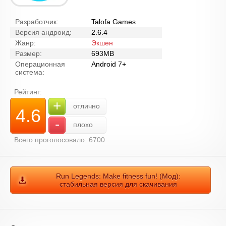
Разработчик:
Talofa Games
Версия андроид:
2.6.4
Жанр:
Экшен
Размер:
693MB
Операционная
Android 7+
система:
Рейтинг:
+
отлично
4.6
-
плохо
Всего проголосовало: 6700
Run Legends: Make fitness fun! (Мод):
стабильная версия для скачивания