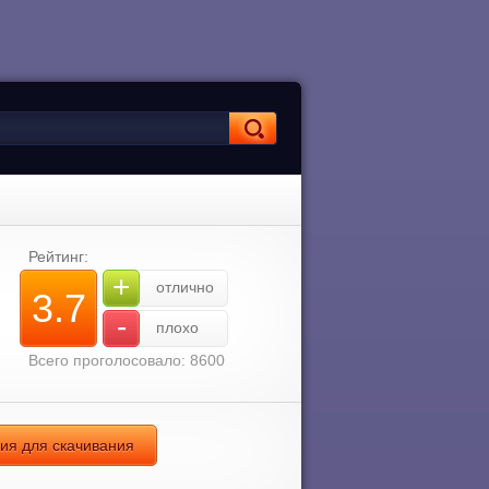
Рейтинг:
+
отлично
3.7
-
плохо
Всего проголосовало: 8600
сия для скачивания