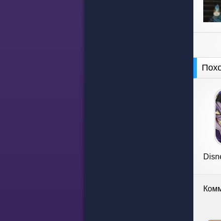
Пох
Disn
Комм