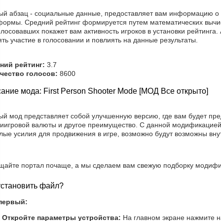
ый абзац - социальные данные, предоставляет вам информацию о р
формы. Средний рейтинг формируется путем математических вычис
лосовавших покажет вам активность игроков в установки рейтинга.
ть участие в голосовании и повлиять на данные результаты.
ний рейтинг:
3.7
чество голосов:
8600
ание мода: First Person Shooter Mode [МОД Все открыто]
ый мод представляет собой улучшенную версию, где вам будет пр
риигровой валюты и другое преимущество. С данной модификацией 
лые усилия для продвижения в игре, возможно будут возможны вну
щайте портал почаще, а мы сделаем вам свежую подборку модифи
установить файл?
первый:
Откройте параметры устройства:
На главном экране нажмите н