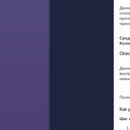
Данн
плат
прого
приня
Сред
Коли
Опис
Данн
внут
нема
Посе
Как 
Шаг 