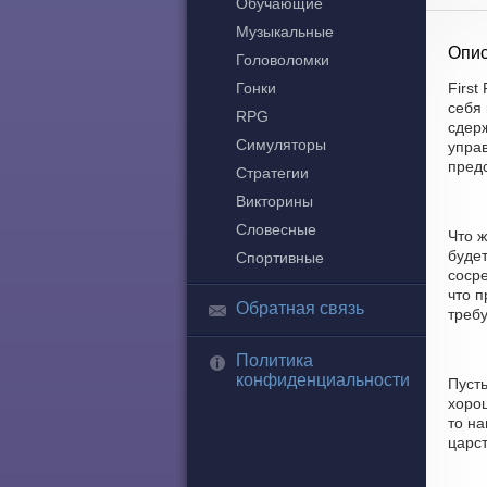
Обучающие
Музыкальные
Опис
Головоломки
Гонки
First
себя
RPG
сдер
Симуляторы
управ
пред
Стратегии
Викторины
Словесные
Что ж
буде
Спортивные
соср
что п
Обратная связь
требу
Политика
конфиденциальности
Пусть
хорош
то н
царст