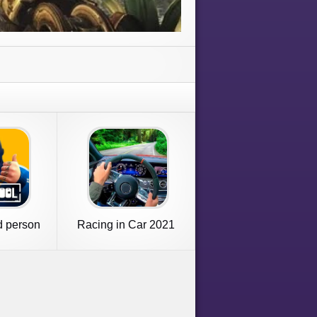
rd person
Racing in Car 2021
er