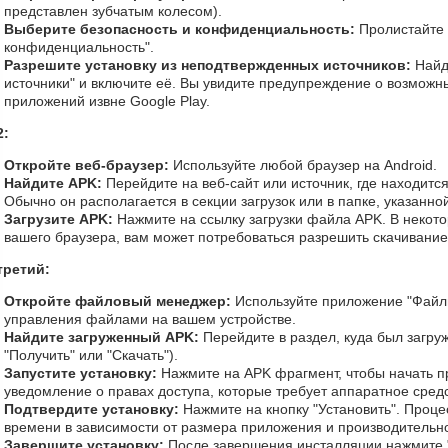
представлен зубчатым колесом).
Выберите безопасность и конфиденциальность:
Пролистайте 
конфиденциальность".
Разрешите установку из неподтвержденных источников:
Найд
источники" и включите её. Вы увидите предупреждение о возможны
приложений извне Google Play.
2:
Откройте веб-браузер:
Используйте любой браузер на Android.
Найдите APK:
Перейдите на веб-сайт или источник, где находится
Обычно он располагается в секции загрузок или в папке, указанно
Загрузите APK:
Нажмите на ссылку загрузки файла APK. В некото
вашего браузера, вам может потребоваться разрешить скачивание
третий:
Откройте файловый менеджер:
Используйте приложение "Файл
управления файлами на вашем устройстве.
Найдите загруженный APK:
Перейдите в раздел, куда был загру
"Получить" или "Скачать").
Запустите установку:
Нажмите на APK фрагмент, чтобы начать пр
уведомление о правах доступа, которые требует аппаратное средс
Подтвердите установку:
Нажмите на кнопку "Установить". Проце
времени в зависимости от размера приложения и производительно
Завершите установку:
После завершения инсталляции нажмите "