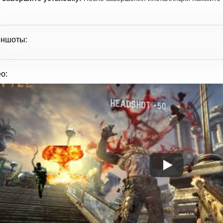
иншоты:
о: