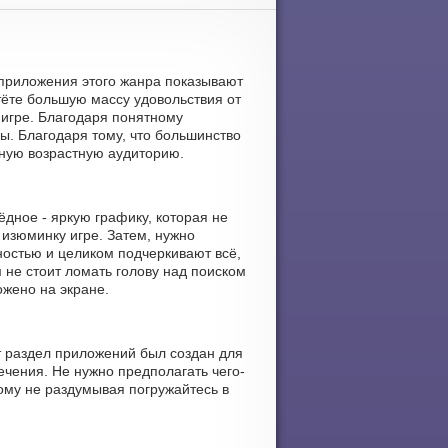
е приложения этого жанра показывают
ёте большую массу удовольствия от
 игре. Благодаря понятному
ры. Благодаря тому, что большинство
ную возрастную аудиторию.
ёдное - яркую графику, которая не
изюминку игре. Затем, нужно
остью и целиком подчеркивают всё,
м не стоит ломать голову над поиском
ожено на экране.
т раздел приложений был создан для
ечения. Не нужно предполагать чего-
ому не раздумывая погружайтесь в