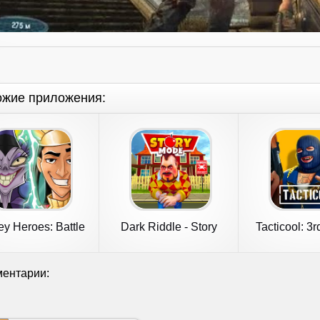
ожие приложения:
ey Heroes: Battle
Dark Riddle - Story
Tacticool: 3
Mode
mode
shoot
ентарии: