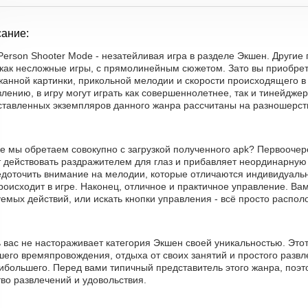
ание:
 Person Shooter Mode - незатейливая игра в разделе Экшен. Други
 как несложные игры, с прямолинейным сюжетом. Зато вы приобрет
жанной картинки, прикольной мелодии и скорости происходящего в
лению, в игру могут играть как совершеннолетнее, так и тинейдже
ставленных экземпляров данного жанра рассчитаны на разношерст
е мы обретаем совокупно с загрузкой полученного apk? Первоочер
т действовать раздражителем для глаз и прибавляет неординарную 
едоточить внимание на мелодии, которые отличаются индивидуальн
роисходит в игре. Наконец, отличное и практичное управление. Ва
емых действий, или искать кнопки управления - всё просто распол
 вас не настораживает категория Экшен своей уникальностью. Это
его времяпровождения, отдыха от своих занятий и простого развл
аибольшего. Перед вами типичный представитель этого жанра, поэт
во развлечений и удовольствия.