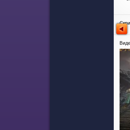
Скр
Виде