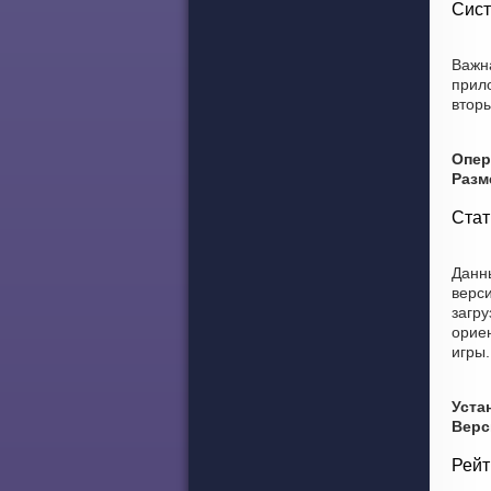
Сист
Важн
прил
вторы
Опер
Разм
Стат
Данны
верси
загру
ориен
игры.
Уста
Верс
Рейт