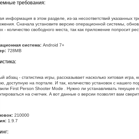
емные требования:
ая информация в этом разделе, из-за несоответствий указанных т
ожения. Сначала установите версию операционной системы, обнов
х - количество свободного места, так как приложение попросит рес
ационная система:
Android 7+
ер:
728MB
истика:
й абзац - статистика игры, рассказывает насколько хитовая игра,
ю, доступную на портале. И так, количество установок с нашего по
зили First Person Shooter Mode . Нужно ли устанавливать текущее
тироваться на счетчик. А вот данные о версии позволят вам свери
новок:
210000
ия:
1.9.7
инг: