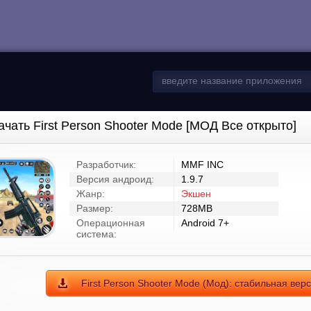
ачать First Person Shooter Mode [МОД Все открыто]
Разработчик:
MMF INC
Версия андроид:
1.9.7
Жанр:
Экшен
Размер:
728MB
Операционная
Android 7+
система:
First Person Shooter Mode (Мод): стабильная вер