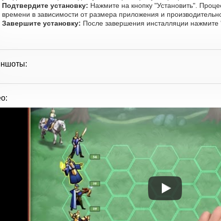
Подтвердите установку:
Нажмите на кнопку "Установить". Процес
времени в зависимости от размера приложения и производительно
Завершите установку:
После завершения инсталляции нажмите "
иншоты:
о: