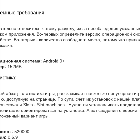
емные требования:
ательно отнеситесь к этому разделу, из-за несоблюдения указанны
ском приложения. Во-первых определите версию операционной си
йстве. Во-вторых - количество свободного места, потому что прил
ковки.
ационная система:
Android 9+
ер:
152MB
истика:
й абзац - статистика игры, рассказывает насколько популярная игр
ю, доступную на странице. По сути, счетчик установок с нашей п
ов скачали Slots - Slot machines . Нужно ли устанавливать предст
очитаете ориентироваться на установки. А вот сведения о версии 
ложенный вариант игры.
новок:
520000
ия:
0.6.9