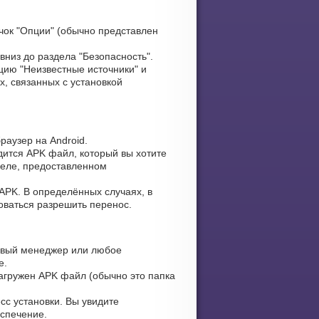
чок "Опции" (обычно представлен
вниз до раздела "Безопасность".
ию "Неизвестные источники" и
х, связанных с установкой
раузер на Android.
дится APK файл, который вы хотите
зделе, предоставленном
APK. В определённых случаях, в
оваться разрешить перенос.
овый менеджер или любое
е.
загружен APK файл (обычно это папка
сс установки. Вы увидите
еспечение.