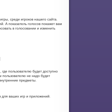
игры, среди игроков нашего сайта.
й. А показатель голосов покажет вам
осовать в голосовании и изменить
]
 где пользователю будет доступно
м пользователю не надо будет
 внутренние предметы.
 для ваших игр и приложений.