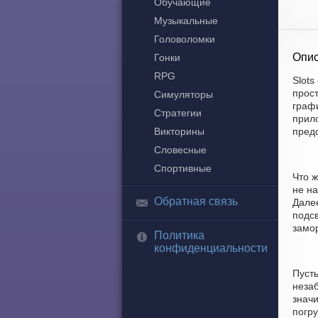
Обучающие
Музыкальные
Головоломки
Опис
Гонки
RPG
Slots
прос
Симуляторы
граф
Стратегии
прило
Викторины
пред
Словесные
Спортивные
Что ж
не н
Обратная связь
Дале
подсв
замор
Политика
конфиденциальности
Пусть
незаб
значи
погр