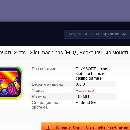
ачать Slots - Slot machines [МОД Бесконечные монеты
Разработчик:
TINYSOFT - slots,
slot machines &
casino games
Версия андроид:
0.6.9
Жанр:
Азартные
Размер:
152MB
Операционная
Android 9+
система:
Скачать Slots - Slot machines (Надежн