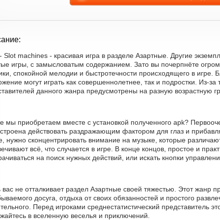
ание:
 - Slot machines - красивая игра в разделе Азартные. Другие экзе
тые игры, с замысловатым содержанием. Зато вы почерпнёте огром
ики, спокойной мелодии и быстротечности происходящего в игре. 
жение могут играть как совершеннолетнее, так и подростки. Из-за 
ставителей данного жанра предусмотрены на разную возрастную гр
е мы приобретаем вместе с установкой полученного apk? Первооче
астроена действовать раздражающим фактором для глаз и прибавл
е, нужно сконцентрировать внимание на музыке, которые различаю
ечивают всё, что случается в игре. В конце концов, простое и прак
ачиваться на поиск нужных действий, или искать кнопки управлени
 вас не отталкивает раздел Азартные своей тяжестью. Этот жанр 
ываемого досуга, отдыха от своих обязанностей и простого развле
тельного. Перед игроками среднестатистический представитель эт
ужайтесь в вселенную веселья и приключений.