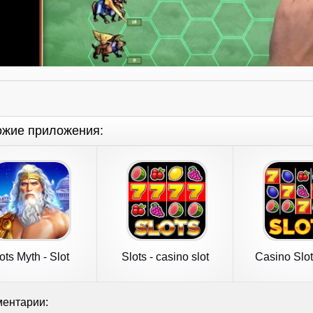
ожие приложения:
ots Myth - Slot
Slots - casino slot
Casino Slot
Machines
machines
Machi
ентарии: