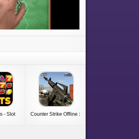
s - Slot
Counter Strike Offline :
nes
CS