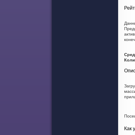
Рейт
Данны
Пред
актив
конеч
Сред
Коли
Опис
Загр
масс
прил
Посе
Как 