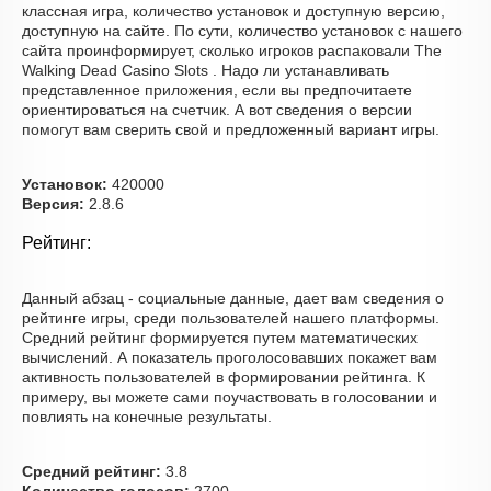
классная игра, количество установок и доступную версию,
доступную на сайте. По сути, количество установок с нашего
сайта проинформирует, сколько игроков распаковали The
Walking Dead Casino Slots . Надо ли устанавливать
представленное приложения, если вы предпочитаете
ориентироваться на счетчик. А вот сведения о версии
помогут вам сверить свой и предложенный вариант игры.
Установок:
420000
Версия:
2.8.6
Рейтинг:
Данный абзац - социальные данные, дает вам сведения о
рейтинге игры, среди пользователей нашего платформы.
Средний рейтинг формируется путем математических
вычислений. А показатель проголосовавших покажет вам
активность пользователей в формировании рейтинга. К
примеру, вы можете сами поучаствовать в голосовании и
повлиять на конечные результаты.
Средний рейтинг:
3.8