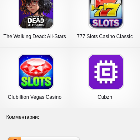
The Walking Dead: All-Stars
777 Slots Casino Classic
Slots
Clubillion Vegas Casino
Cubzh
Slots
Комментарии: