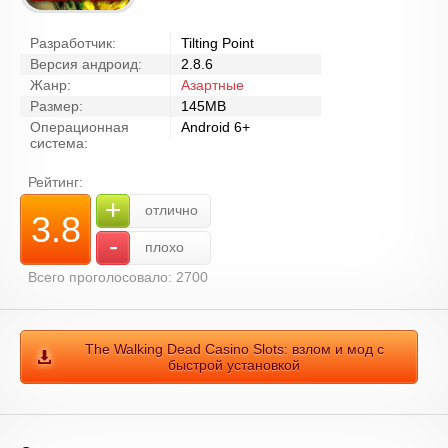
Разработчик:
Tilting Point
Версия андроид:
2.8.6
Жанр:
Азартные
Размер:
145MB
Операционная
Android 6+
система:
Рейтинг:
+
отлично
3.8
-
плохо
Всего проголосовало: 2700
The Walking Dead Casino Slots: взлом и мод с
быстрой установкой