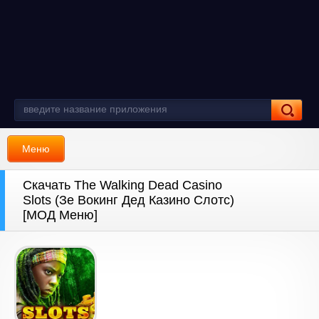
Меню
Скачать The Walking Dead Casino
Slots (Зе Вокинг Дед Казино Слотс)
[МОД Меню]