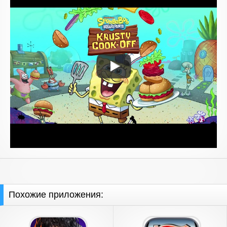
Похожие приложения: