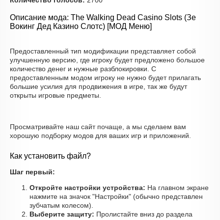
Количество голосов:
2700
Описание мода: The Walking Dead Casino Slots (Зе
Вокинг Дед Казино Слотс) [МОД Меню]
Предоставленный тип модификации представляет собой
улучшенную версию, где игроку будет предложено большое
количество денег и нужные разблокировки. С
предоставленным модом игроку не нужно будет прилагать
большие усилия для продвижения в игре, так же будут
открыты игровые предметы.
Просматривайте наш сайт почаще, а мы сделаем вам
хорошую подборку модов для ваших игр и приложений.
Как установить файл?
Шаг первый:
Откройте настройки устройства:
На главном экране
нажмите на значок "Настройки" (обычно представлен
зубчатым колесом).
Выберите защиту:
Пролистайте вниз до раздела