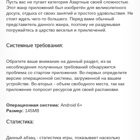
Пусть вас не пугает категория Азартные своей сложностью.
Этот жанр приложений был изобретён для великолепного
досуга, отдыха от своих занятий и простого удовольствия. Не
стоит ждать чего-то большего. Перед вами обычный
представитель данного жанра, поэтому не раздумывая
погружайтесь в царство веселья и приключений.
Системные требования:
Обратите ваше внимание на данный раздел, из-за
несоблюдения полученных требований обнаружится
проблема со стартом приложения. Во-первых определите
версию операционной системы, загруженной на вашем
устройстве. Во-вторых - объем свободного места, так как
приложение попросит ресурсов для своей распаковки.
Операционная система:
Android 6+
Размер:
145MB
Статистика:
Данный абзац - статистика игры, показывает насколько