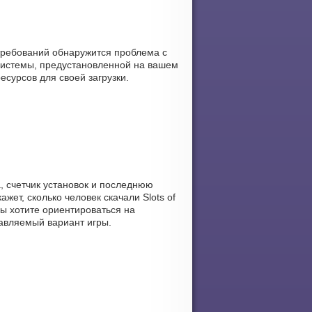
требований обнаружится проблема с
системы, предустановленной на вашем
есурсов для своей загрузки.
, счетчик установок и последнюю
ажет, сколько человек скачали Slots of
вы хотите ориентироваться на
тавляемый вариант игры.