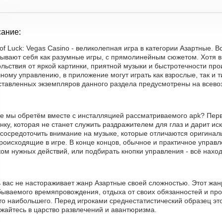
ание:
 of Luck: Vegas Casino - великолепная игра в категории Азартные. 
зывают себя как разумные игры, с прямолинейным сюжетом. Хотя 
льствия от яркой картинки, приятной музыки и быстротечности про
ному управлению, в приложение могут играть как взрослые, так и
ставленных экземпляров данного раздела предусмотрены на всев
же мы обретём вместе с инсталляцией рассматриваемого apk? Пер
нку, которая не станет служить раздражителем для глаз и дарит и
 сосредоточить внимание на музыке, которые отличаются оригинал
роисходящие в игре. В конце концов, обычное и практичное управл
ом нужных действий, или подбирать кнопки управления - всё наход
ь вас не настораживает жанр Азартные своей сложностью. Этот жа
бываемого времяпровождения, отдыха от своих обязанностей и прос
то наибольшего. Перед игроками среднестатистический образец это
жайтесь в царство развлечений и авантюризма.