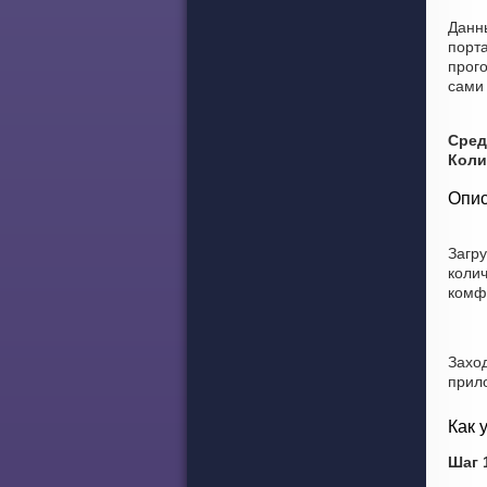
Данн
порт
прого
сами 
Сред
Коли
Опис
Загр
коли
комф
Захо
прил
Как 
Шаг 