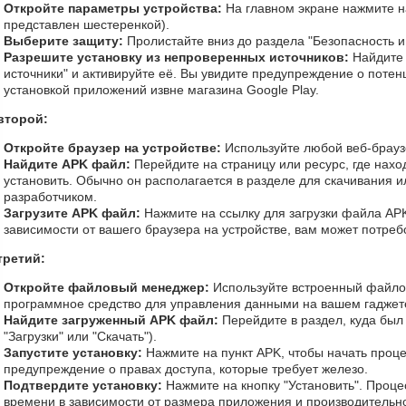
Откройте параметры устройства:
На главном экране нажмите н
представлен шестеренкой).
Выберите защиту:
Пролистайте вниз до раздела "Безопасность 
Разрешите установку из непроверенных источников:
Найдите
источники" и активируйте её. Вы увидите предупреждение о потен
установкой приложений извне магазина Google Play.
второй:
Откройте браузер на устройстве:
Используйте любой веб-браузе
Найдите APK файл:
Перейдите на страницу или ресурс, где нахо
установить. Обычно он располагается в разделе для скачивания 
разработчиком.
Загрузите APK файл:
Нажмите на ссылку для загрузки файла APK
зависимости от вашего браузера на устройстве, вам может потребо
третий:
Откройте файловый менеджер:
Используйте встроенный файл
программное средство для управления данными на вашем гаджет
Найдите загруженный APK файл:
Перейдите в раздел, куда был
"Загрузки" или "Скачать").
Запустите установку:
Нажмите на пункт APK, чтобы начать проце
предупреждение о правах доступа, которые требует железо.
Подтвердите установку:
Нажмите на кнопку "Установить". Проце
времени в зависимости от размера приложения и производительно