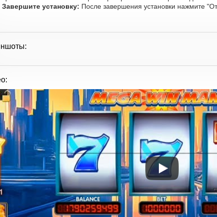
Завершите установку:
После завершения установки нажмите "От
иншоты:
о: