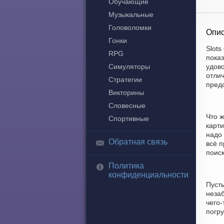
Обучающие
Музыкальные
Головоломки
Опис
Гонки
Slots
RPG
пока
Симуляторы
удово
отлич
Стратегии
пред
Викторины
Словесные
Что 
Спортивные
карти
надо
Обратная связь
всё п
поиск
Политика
конфиденциальности
Пуст
неза
чего-
погру