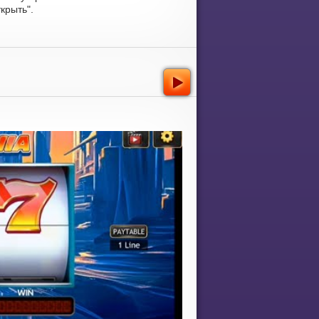
крыть".