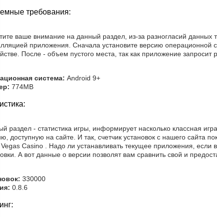
емные требования:
тите ваше внимание на данный раздел, из-за разногласий данных 
алляцией приложения. Сначала установите версию операционной 
йстве. После - объем пустого места, так как приложение запросит р
ационная система:
Android 9+
ер:
774MB
истика:
й раздел - статистика игры, информирует насколько классная игра
ю, доступную на сайте. И так, счетчик установок с нашего сайта пок
 Vegas Casino . Надо ли устанавливать текущее приложения, если 
овки. А вот данные о версии позволят вам сравнить свой и предос
новок:
330000
ия:
0.8.6
инг: