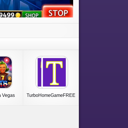
a Vegas
TurboHomeGameFREE
lots