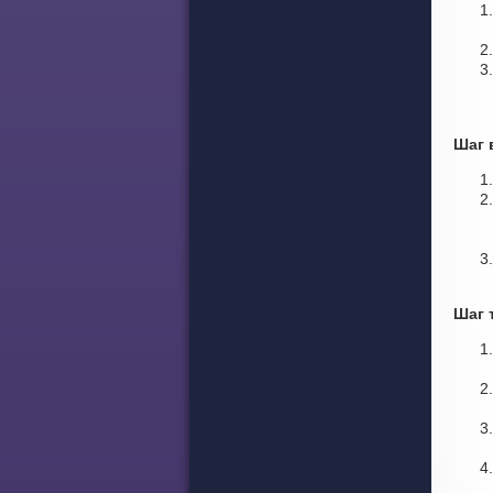
Шаг 
Шаг 