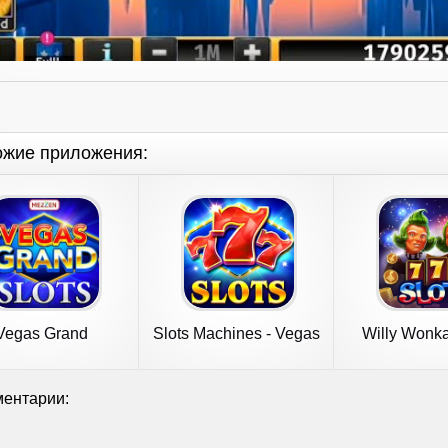
ожие приложения:
Vegas Grand
Slots Machines - Vegas
Willy Wonk
ts:Casino Games
Casino
Casino S
ентарии: