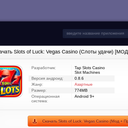
ачать Slots of Luck: Vegas Casino (Слоты удачи) [МО
Разработчик:
Tap Slots Casino
Slot Machines
Версия андроид:
0.8.6
Жанр:
Азартные
Размер:
774MB
Операционная
Android 9+
система:
Скачать Slots of Luck: Vegas Casino (Мод + 