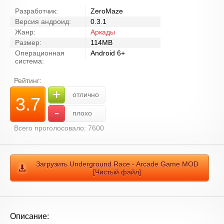
Разработчик:
ZeroMaze
Версия андроид:
0.3.1
Жанр:
Аркады
Размер:
114MB
Операционная
Android 6+
система:
Рейтинг:
+
отлично
3.7
-
плохо
Всего проголосовало: 7600
Загрузить Underground Race - Arcade Game MOD
[Чистый файл]
Описание: