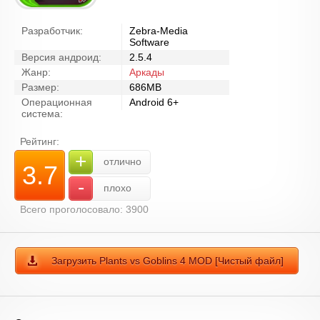
Разработчик:
Zebra-Media
Software
Версия андроид:
2.5.4
Жанр:
Аркады
Размер:
686MB
Операционная
Android 6+
система:
Рейтинг:
+
отлично
3.7
-
плохо
Всего проголосовало: 3900
Загрузить Plants vs Goblins 4 MOD [Чистый файл]