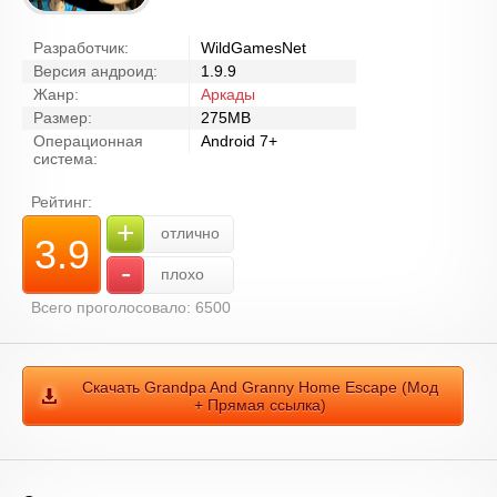
Разработчик:
WildGamesNet
Версия андроид:
1.9.9
Жанр:
Аркады
Размер:
275MB
Операционная
Android 7+
система:
Рейтинг:
+
отлично
3.9
-
плохо
Всего проголосовало: 6500
Скачать Grandpa And Granny Home Escape (Мод
+ Прямая ссылка)