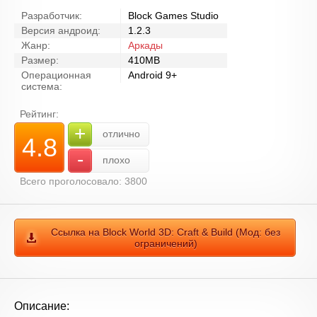
Разработчик:
Block Games Studio
Версия андроид:
1.2.3
Жанр:
Аркады
Размер:
410MB
Операционная
Android 9+
система:
Рейтинг:
+
отлично
4.8
-
плохо
Всего проголосовало: 3800
Ссылка на Block World 3D: Craft & Build (Мод: без
ограничений)
Описание: