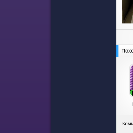
Пох
Комм