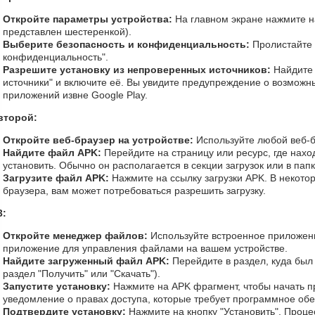
Откройте параметры устройства:
На главном экране нажмите н
представлен шестеренкой).
Выберите безопасность и конфиденциальность:
Пролистайте 
конфиденциальность".
Разрешите установку из непроверенных источников:
Найдите
источники" и включите её. Вы увидите предупреждение о возможны
приложений извне Google Play.
второй:
Откройте веб-браузер на устройстве:
Используйте любой веб-бр
Найдите файл APK:
Перейдите на страницу или ресурс, где нахо
установить. Обычно он располагается в секции загрузок или в пап
Загрузите файл APK:
Нажмите на ссылку загрузки APK. В некотор
браузера, вам может потребоваться разрешить загрузку.
3:
Откройте менеджер файлов:
Используйте встроенное приложен
приложение для управления файлами на вашем устройстве.
Найдите загруженный файл APK:
Перейдите в раздел, куда был
раздел "Получить" или "Скачать").
Запустите установку:
Нажмите на APK фрагмент, чтобы начать пр
уведомление о правах доступа, которые требует программное об
Подтвердите установку:
Нажмите на кнопку "Установить". Проце