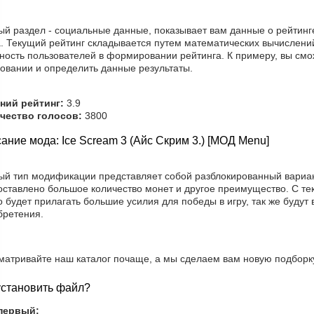
ый раздел - социальные данные, показывает вам данные о рейтинг
. Текущий рейтинг складывается путем математических вычислений
ность пользователей в формировании рейтинга. К примеру, вы смо
совании и определить данные результаты.
ний рейтинг:
3.9
чество голосов:
3800
ание мода: Ice Scream 3 (Айс Скрим 3.) [МОД Menu]
ый тип модификации представляет собой разблокированный вариант
оставлено большое количество монет и другое преимущество. С т
 будет прилагать большие усилия для победы в игру, так же буду
бретения.
матривайте наш каталог почаще, а мы сделаем вам новую подборку
установить файл?
первый: