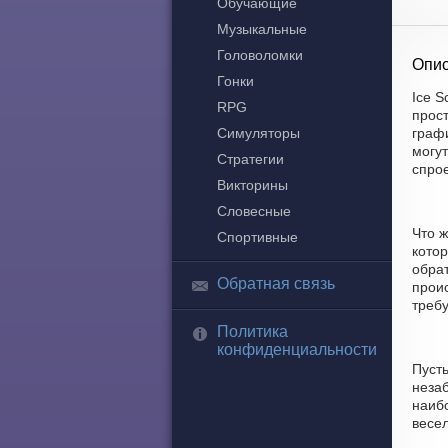
Обучающие
Музыкальные
Головоломки
Опис
Гонки
Ice S
RPG
прос
Симуляторы
графи
могут
Стратегии
спро
Викторины
Словесные
Что 
Спортивные
котор
обра
Обратная связь
прои
требу
Политика
конфиденциальности
Пуст
незаб
наиб
весе