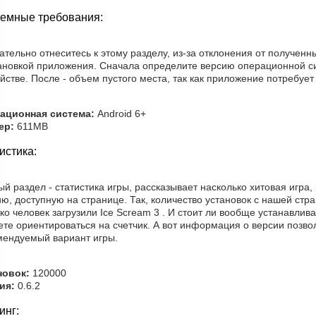
емные требования:
тельно отнеситесь к этому разделу, из-за отклонения от получен
тановкой приложения. Сначала определите версию операционной с
йстве. После - объем пустого места, так как приложение потребует 
ационная система:
Android 6+
ер:
611MB
истика:
й раздел - статистика игры, рассказывает насколько хитовая игра,
ию, доступную на странице. Так, количество установок с нашей ст
ко человек загрузили Ice Scream 3 . И стоит ли вообще устанавлив
те ориентироваться на счетчик. А вот информация о версии позвол
мендуемый вариант игры.
новок:
120000
ия:
0.6.2
инг: