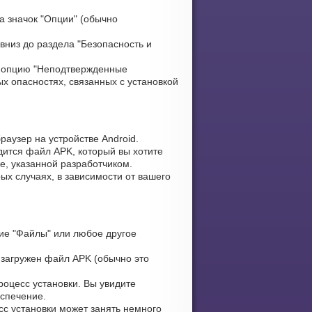
а значок "Опции" (обычно
вниз до раздела "Безопасность и
 опцию "Неподтвержденные
х опасностях, связанных с установкой
аузер на устройстве Android.
дится файл APK, который вы хотите
ке, указанной разработчиком.
ых случаях, в зависимости от вашего
ие "Файлы" или любое другое
 загружен файл APK (обычно это
оцесс установки. Вы увидите
еспечение.
сс установки может занять немного