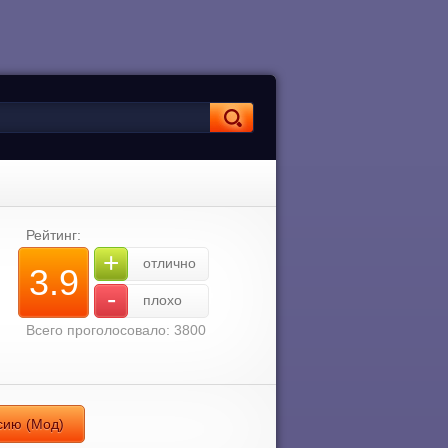
Рейтинг:
+
отлично
3.9
-
плохо
Всего проголосовало: 3800
сию (Мод)