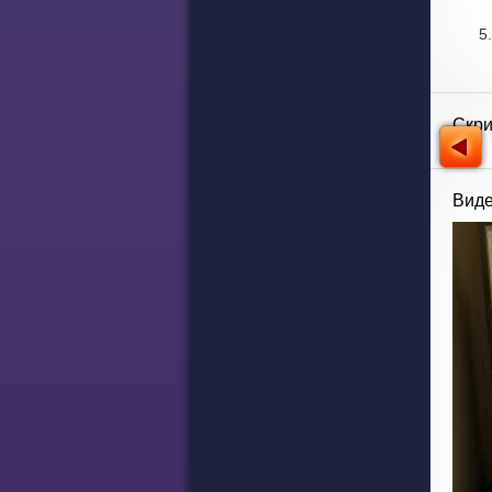
Скр
Виде