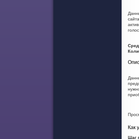
Данн
сайта
актив
голо
Сред
Коли
Опис
Данн
пред
нужно
прио
Прос
Как 
Шаг 