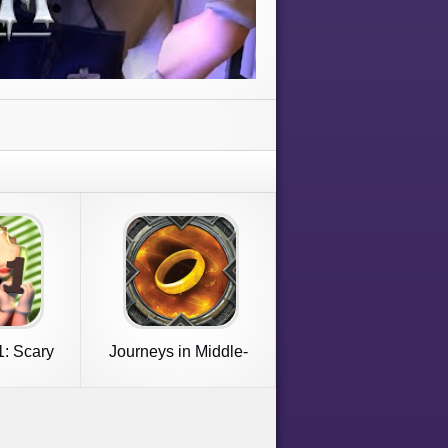
1: Scary
Journeys in Middle-
e
earth