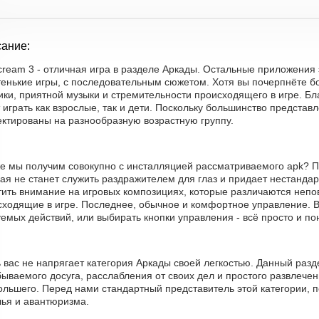
ание:
cream 3 - отличная игра в разделе Аркады. Остальные приложения
тенькие игры, с последовательным сюжетом. Хотя вы почерпнёте б
ки, приятной музыки и стремительности происходящего в игре. Бл
 играть как взрослые, так и дети. Поскольку большинство предста
ектированы на разнообразную возрастную группу.
же мы получим совокупно с инсталляцией рассматриваемого apk? П
ая не станет служить раздражителем для глаз и придает нестандар
тить внимание на игровых композициях, которые различаются непо
сходящие в игре. Последнее, обычное и комфортное управление. Ва
емых действий, или выбирать кнопки управления - всё просто и по
ь вас не напрягает категория Аркады своей легкостью. Данный раз
ываемого досуга, расслабления от своих дел и простого развлечен
ольшего. Перед нами стандартный представитель этой категории, п
лья и авантюризма.