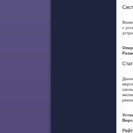
Сист
Внима
с ус
устро
Опер
Разм
Стат
Данны
верс
сколь
желае
реко
Уста
Верс
Рейт