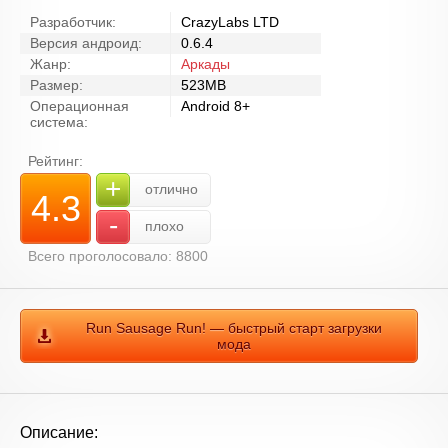
Разработчик:
CrazyLabs LTD
Версия андроид:
0.6.4
Жанр:
Аркады
Размер:
523MB
Операционная
Android 8+
система:
Рейтинг:
+
отлично
4.3
-
плохо
Всего проголосовало: 8800
Run Sausage Run! — быстрый старт загрузки
мода
Описание: