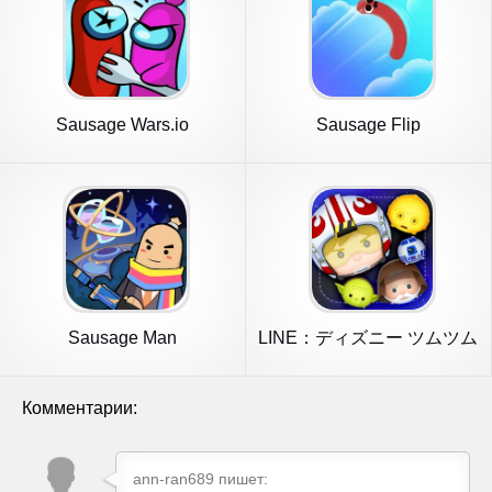
Sausage Wars.io
Sausage Flip
Sausage Man
LINE：ディズニー ツムツム
Комментарии:
ann-ran689 пишет: