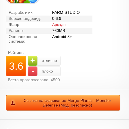
Разработчик:
FARM STUDIO
Версия андроид:
0.6.9
Жанр:
Аркады
Размер:
760MB
Операционная
Android 8+
система:
Рейтинг:
+
отлично
3.6
-
плохо
Всего проголосовало: 4500
Ссылка на скачивание Merge Plants – Monster
Defense (Мод: безопасно)