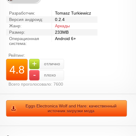
Разработчик:
Tomasz Turkiewicz
Версия андроид:
0.2.4
Жанр:
Аркады
Размер:
233MB
Операционная
Android 6+
система:
Рейтинг:
+
отлично
4.8
-
плохо
Всего проголосовало: 7600
Eggs Electronica Wolf and Hare: качественный
источник загрузки мода