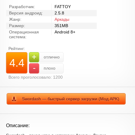
Разработчик:
FATTOY
Версия андроид:
2.5.8
Жанр:
Аркады
Размер:
351MB
Операционная
Android 8+
система:
Рейтинг:
+
отлично
4.4
-
плохо
Всего проголосовало: 1200
Swordash — быстрый сервер загрузки (Мод APK)
Описание: