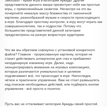
Swordash - яркая игра в категории Аркады. Другие
представители данного жанра презентуют себя как простые
игры, с прямолинейным сюжетом. Несмотря на это вы
почерпнёте немалую массу блаженства от лаконичной
картинки, разнообразной музыки и скорости происходящего
в игре. Благодаря простому контролю, в игру могут играть как
совершеннолетнее, так и подростки. Потому что
большинство представителей данной категории
предусмотрены на разную возрастную аудиторию.
Что же мы обретаем совокупно с установкой конкретного
файла? Главное - прорисованную картинку, которая не
станет действовать аллергеном для глаз и прибавляет
неординарную изюминку игре. Далее, надо
сконцентрировать внимание на игровых композициях,
которые различаются уникальностью и целиком
подсвечивают всё, что происходит в игре. Напоследок,
чёткое и практичное управление. Вам не стоит размышлять
над поиском необходимых действий, или подбирать кнопки
управления - всё просто и понятно.
Пусть вас не отталкивает категория Аркады своей простой.