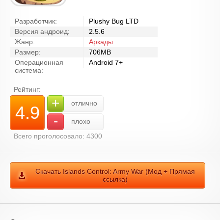
Разработчик:
Plushy Bug LTD
Версия андроид:
2.5.6
Жанр:
Аркады
Размер:
706MB
Операционная
Android 7+
система:
Рейтинг:
+
отлично
4.9
-
плохо
Всего проголосовало: 4300
Скачать Islands Control: Army War (Мод + Прямая
ссылка)