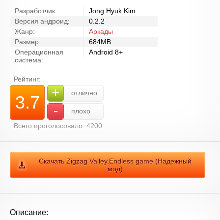
Разработчик:
Jong Hyuk Kim
Версия андроид:
0.2.2
Жанр:
Аркады
Размер:
684MB
Операционная
Android 8+
система:
Рейтинг:
+
отлично
3.7
-
плохо
Всего проголосовало: 4200
Скачать Zigzag Valley,Endless game (Надежный
мод)
Описание: