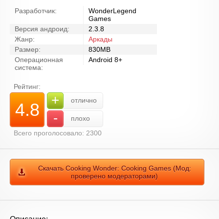
Разработчик:
WonderLegend
Games
Версия андроид:
2.3.8
Жанр:
Аркады
Размер:
830MB
Операционная
Android 8+
система:
Рейтинг:
+
отлично
4.8
-
плохо
Всего проголосовало: 2300
Скачать Cooking Wonder: Cooking Games (Мод:
проверено модераторами)