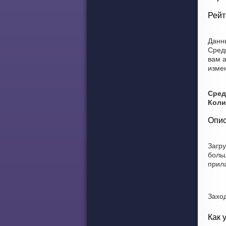
Рейт
Данны
Сред
вам а
изме
Сред
Коли
Опис
Загр
боль
прил
Захо
Как 