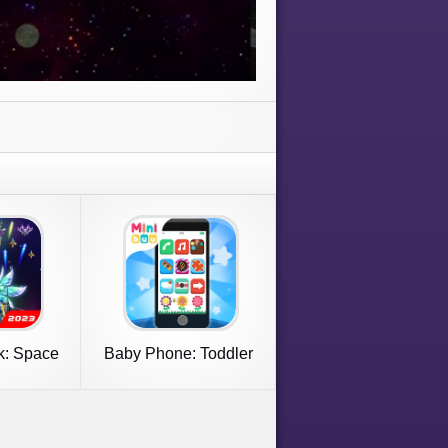
k: Space
Baby Phone: Toddler
er
Games