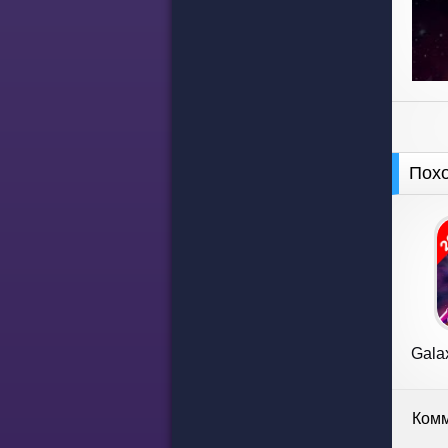
Пох
Gala
Комм