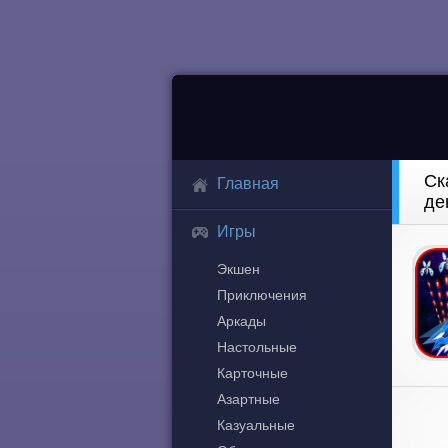
Ск
Главная
де
Игры
Экшен
Приключения
Аркады
Настольные
Карточные
Азартные
Казуальные