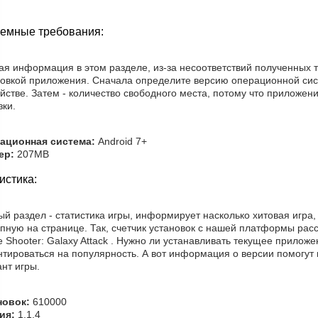
емные требования:
ая информация в этом разделе, из-за несоответствий полученных 
новкой приложения. Сначала определите версию операционной си
йстве. Затем - количество свободного места, потому что приложен
зки.
ационная система:
Android 7+
ер:
207MB
истика:
й раздел - статистика игры, информирует насколько хитовая игра,
пную на странице. Так, счетчик установок с нашей платформы расс
 Shooter: Galaxy Attack . Нужно ли устанавливать текущее прилож
нтироваться на популярность. А вот информация о версии помогут
нт игры.
новок:
610000
ия:
1.1.4