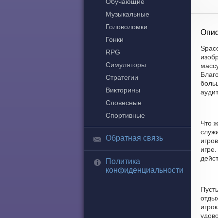
Обучающие
Музыкальные
Головоломки
Опис
Гонки
Space
RPG
изоб
Симуляторы
масс
Благо
Стратегии
боль
Викторины
ауди
Словесные
Спортивные
Что ж
служи
Обратная связь
игро
игре
дейст
Политика
конфиденциальности
Пусть
отдых
игрок
удово