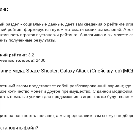
инг:
й раздел - социальные данные, дает вам сведения о рейтинге игр
ний рейтинг формируется путем математических вычислений. А ко
ктивность игроков в установки рейтинга. Аналогично и вы можете с
нить полученные результаты.
ний рейтинг:
3.2
чество голосов:
2400
ание мода: Space Shooter: Galaxy Attack (Спейс шутер) [М
уженный взлом представляет собой разблокированный вариант, где
шое количество монет и другое преимущество. С данной модифика
агать немалые усилия для продвижения в игре, так же будут возмо
дите на наш портал почаще, а мы предоставим вам свежую подборк
установить файл?