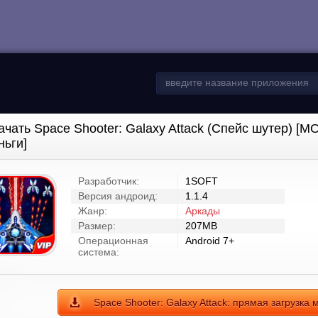
ачать Space Shooter: Galaxy Attack (Спейс шутер) [
ньги]
Разработчик:
1SOFT
Версия андроид:
1.1.4
Жанр:
Аркады
Размер:
207MB
Операционная
Android 7+
система:
Space Shooter: Galaxy Attack: прямая загрузка