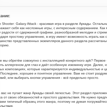
ание:
 Shooter: Galaxy Attack - красивая игра в разделе Аркады. Осталь
ражают себя как несложные игры, с интересным содержанием. Как
у радости от сдержанной графики, разнообразной мелодии и стрем
даря простому управлению, в игру имеют возможность играть как с
шинство представленных экземпляров данного раздела рассчитаны
торию.
е мы обретём совокупно с инсталляцией конкретного apk? Первое -
ть аллергеном для глаз и даёт особенную изюминку игре. Далее, 
вых композициях, которые характеризуются индивидуальностью и 
. Последнее, хорошее и понятное управление. Вам не стоит разду
вий, или выбирать кнопки управления - всё придельно просто.
 вас не пугает жанр Аркады своей легкостью. Этот раздел приложе
а от своих обязанностей и простого удовольствия. Не нужно предп
ами типичный образец этого жанра, поэтому не думая погружайтес
льствия.