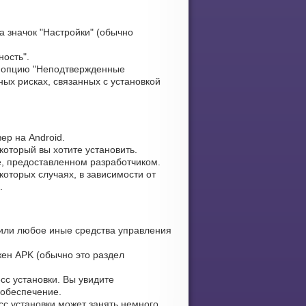
 значок "Настройки" (обычно
ность".
 опцию "Неподтвержденные
ых рисках, связанных с установкой
ер на Android.
который вы хотите установить.
е, предоставленном разработчиком.
оторых случаях, в зависимости от
.
или любое иные средства управления
жен APK (обычно это раздел
сс установки. Вы увидите
 обеспечение.
сс установки может занять немного