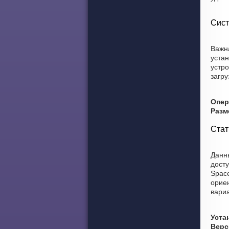
Сист
Важн
уста
устро
загру
Опер
Разм
Стат
Данны
досту
Space
орие
вариа
Уста
Верс