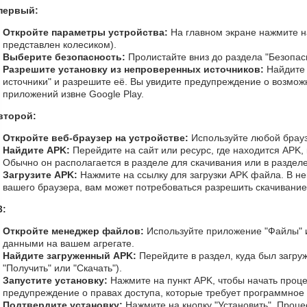
первый:
Откройте параметры устройства:
На главном экране нажмите на
представлен колесиком).
Выберите безопасность:
Пролистайте вниз до раздела "Безопас
Разрешите установку из непроверенных источников:
Найдите
источники" и разрешите её. Вы увидите предупреждение о возможн
приложений извне Google Play.
второй:
Откройте веб-браузер на устройстве:
Используйте любой брауз
Найдите APK:
Перейдите на сайт или ресурс, где находится APK, 
Обычно он располагается в разделе для скачивания или в раздел
Загрузите APK:
Нажмите на ссылку для загрузки APK файла. В нек
вашего браузера, вам может потребоваться разрешить скачивание
3:
Откройте менеджер файлов:
Используйте приложение "Файлы" 
данными на вашем агрегате.
Найдите загруженный APK:
Перейдите в раздел, куда был загру
"Получить" или "Скачать").
Запустите установку:
Нажмите на пункт APK, чтобы начать проце
предупреждение о правах доступа, которые требует программное
Подтвердите установку:
Нажмите на кнопку "Установить". Проце