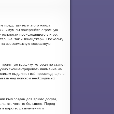
ные представители этого жанра
 минимум вы почерпнёте огромную
ительности происходящего в игре.
таршие, так и тинейджеры. Поскольку
 на всевозможную возрастную
 приятную графику, которая не станет
нужно сконцентрировать внимание на
целиком выделяют всё происходящие в
мывать над поиском необходимых
ний был создан для яркого досуга,
олагать чего-то большего. Перед
ь в царство развлечений и