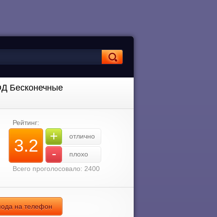
МОД Бесконечные
Рейтинг:
+
отлично
3.2
-
плохо
Всего проголосовало: 2400
 мода на телефон