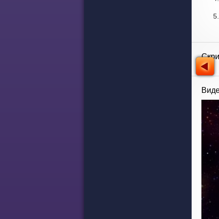
Скр
Виде