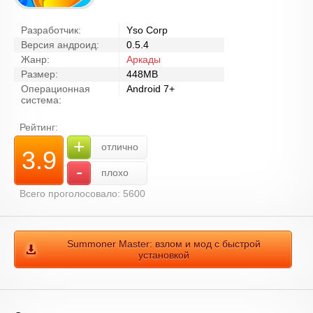
Разработчик:
Yso Corp
Версия андроид:
0.5.4
Жанр:
Аркады
Размер:
448MB
Операционная
Android 7+
система:
Рейтинг:
+
отлично
3.9
-
плохо
Всего проголосовало: 5600
Summoner Master: взлом и мод с быстрой
установкой