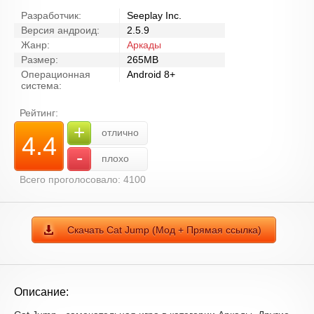
Разработчик:
Seeplay Inc.
Версия андроид:
2.5.9
Жанр:
Аркады
Размер:
265MB
Операционная
Android 8+
система:
Рейтинг:
+
отлично
4.4
-
плохо
Всего проголосовало: 4100
Скачать Cat Jump (Мод + Прямая ссылка)
Описание: