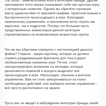
Cat Jump - замечательная игра в категории Аркады. Другие
приложения этого жанра показывают себя как простые игры,
с интересным сюжетом. Однако вы обретёте огромную
массу удовольствия от красивой графики, приятной музыки и
быстротечности происходящего в игре. Благодаря
лаконичному управлению, в приложение могут играть как
взрослые, так и подростки. Потому что большая часть
представленных экземпляров данной категории
спроектированы на всевозможную возрастную группу.
Что же мы обретаем совокупно с инсталляцией данного
файла? Главное - яркую картинку, которая не должна
служить раздражающим фактором для глаз и дарит
необыкновенную изюминку игре. Потом, стоит
сконцентрировать внимание на мелодии, которые
различаются новизной и всецело выделяют всё
происходящие в игре. Напоследок, обычное и внятное
управление. Вам не стоит заморачиваться на поиск
необходимых действий, или выбирать кнопки управления -
всё просто расположено на экране.
Пусть вас не вводит в заблуждение категория Аркады своей