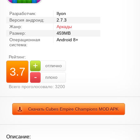
Разработчик:
Ilyon
Версия андроид:
2.7.3
Жанр:
Аркады
Размер:
459MB
Операционная
Android 8+
система:
Рейтинг:
+
отлично
3.7
-
плохо
Всего проголосовало: 3200
Скачать Cubes Empire Champions MOD APK
Описание: