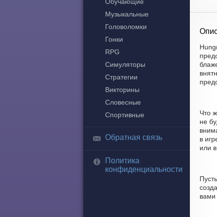
Обучающие
Музыкальные
Головоломки
Опис
Гонки
Hungr
RPG
пред
Симуляторы
блаже
внятн
Стратегии
пред
Викторины
Словесные
Что 
Спортивные
не бу
вним
Обратная связь
в игр
или в
Политика
конфиденциальности
Пуст
созда
вами 