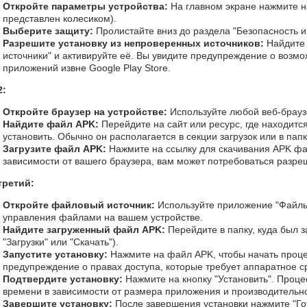
Откройте параметры устройства:
На главном экране нажмите н
представлен колесиком).
Выберите защиту:
Пролистайте вниз до раздела "Безопасность 
Разрешите установку из непроверенных источников:
Найдите
источники" и активируйте её. Вы увидите предупреждение о возмо
приложений извне Google Play Store.
2:
Откройте браузер на устройстве:
Используйте любой веб-браузе
Найдите файл APK:
Перейдите на сайт или ресурс, где находитс
установить. Обычно он располагается в секции загрузок или в пап
Загрузите файл APK:
Нажмите на ссылку для скачивания APK фа
зависимости от вашего браузера, вам может потребоваться разре
третий:
Откройте файловый источник:
Используйте приложение "Файлы
управления файлами на вашем устройстве.
Найдите загруженный файл APK:
Перейдите в папку, куда был 
"Загрузки" или "Скачать").
Запустите установку:
Нажмите на файл APK, чтобы начать проце
предупреждение о правах доступа, которые требует аппаратное с
Подтвердите установку:
Нажмите на кнопку "Установить". Проце
времени в зависимости от размера приложения и производительно
Завершите установку:
После завершения установки нажмите "Го