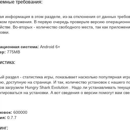
емные требования:
ая информация в этом разделе, из-за отклонения от данных требо
ском приложения. В первую очередь проверьте версию операционн
йстве. Во-вторых - количество свободного места, так как приложен
овки.
ационная система:
Android 6+
ер:
775MB
истика:
й раздел - статистика игры, показывает насколько популярная игр
ю, доступную на странице. И так, количество установок с нашего п
ов загрузили Hungry Shark Evolution . Надо ли устанавливать теку
тироваться на установки. А вот сведения о версии помогут вам св
новок:
600000
ия:
0.7.7
инг: