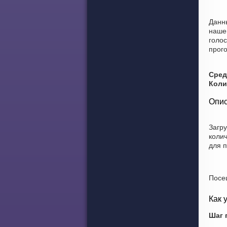
Данн
наше
голос
прого
Сред
Коли
Опис
Загр
коли
для 
Посе
Как 
Шаг 