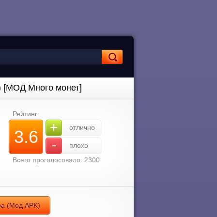
) [МОД Много монет]
Рейтинг:
+
отлично
3.6
-
плохо
Всего проголосовало: 2300
ра (Мод APK)