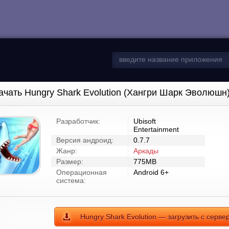
ачать Hungry Shark Evolution (Хангри Шарк Эволюшн
Разработчик:
Ubisoft
Entertainment
Версия андроид:
0.7.7
Жанр:
Аркады
Размер:
775MB
Операционная
Android 6+
система:
Hungry Shark Evolution — загрузить с серве