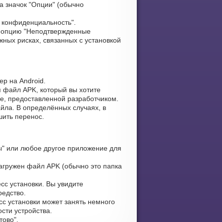
а значок "Опции" (обычно
и конфиденциальность".
 опцию "Неподтвержденные
жных рисках, связанных с установкой
р на Android.
я файл APK, который вы хотите
ке, предоставленной разработчиком.
йла. В определённых случаях, в
шить перенос.
" или любое другое приложение для
загружен файл APK (обычно это папка
сс установки. Вы увидите
редство.
сс установки может занять немного
сти устройства.
тово".