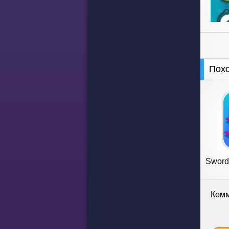
Пох
Sword 
Комм