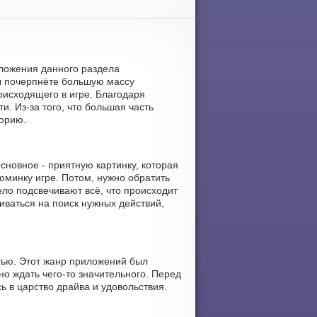
риложения данного раздела
ы почерпнёте большую массу
оисходящего в игре. Благодаря
и. Из-за того, что большая часть
торию.
новное - приятную картинку, которая
юминку игре. Потом, нужно обратить
ло подсвечивают всё, что происходит
чиваться на поиск нужных действий,
тью. Этот жанр приложений был
но ждать чего-то значительного. Перед
ь в царство драйва и удовольствия.