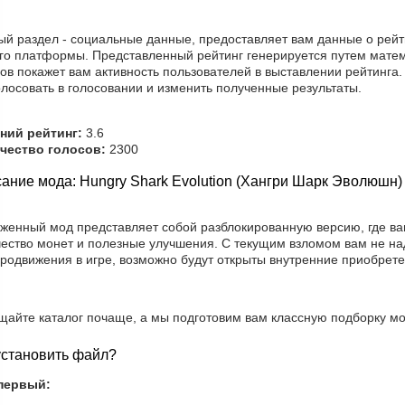
ый раздел - социальные данные, предоставляет вам данные о рейт
го платформы. Представленный рейтинг генерируется путем матем
ов покажет вам активность пользователей в выставлении рейтинга
лосовать в голосовании и изменить полученные результаты.
ний рейтинг:
3.6
чество голосов:
2300
ание мода: Hungry Shark Evolution (Хангри Шарк Эволюшн)
уженный мод представляет собой разблокированную версию, где ва
чество монет и полезные улучшения. С текущим взломом вам не на
продвижения в игре, возможно будут открыты внутренние приобрете
щайте каталог почаще, а мы подготовим вам классную подборку мо
установить файл?
первый: