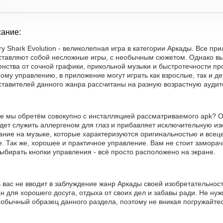
ание:
y Shark Evolution - великолепная игра в категории Аркады. Все п
ставляют собой несложные игры, с необычным сюжетом. Однако в
нства от сочной графики, прикольной музыки и быстротечности пр
ому управлению, в приложение могут играть как взрослые, так и дет
ставителей данного жанра рассчитаны на разную возрастную ауди
же мы обретём совокупно с инсталляцией рассматриваемого apk? Ос
дет служить аллергеном для глаз и прибавляет исключительную из
ание на музыке, которые характеризуются оригинальностью и всеце
е. Так же, хорошее и практичное управление. Вам не стоит замора
ыбирать кнопки управления - всё просто расположено на экране.
ь вас не вводит в заблуждение жанр Аркады своей изобретательнос
н для хорошего досуга, отдыха от своих дел и забавы ради. Не нуж
обычный образец данного раздела, поэтому не вникая погружайтес