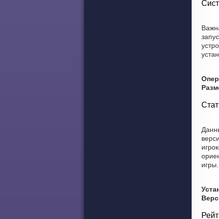
Сист
Важн
запу
устро
устан
Опер
Разм
Стат
Данны
верси
игрок
ориен
игры.
Уста
Верс
Рейт