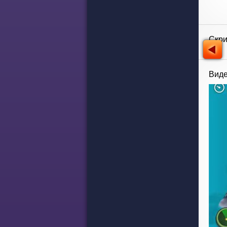
Скр
Виде