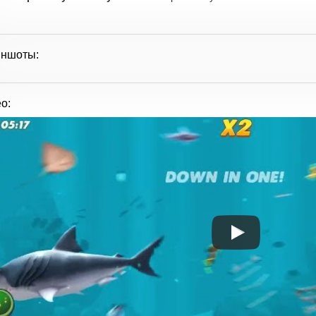
иншоты:
о: