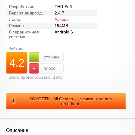
Разработчик:
FHR Soft
Версия андроид:
2.4.7
Жанр:
Аркады
Размер:
194MB
Операционная
Android 6+
система:
Рейтинг:
+
отлично
4.2
-
плохо
Всего проголосовало: 1900
SOHOZTK - All Games — скачать мод для
телефона
Описание: